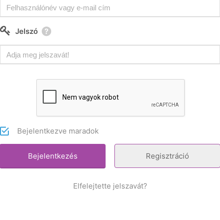
Jelszó
Bejelentkezve maradok
Regisztráció
Elfelejtette jelszavát?