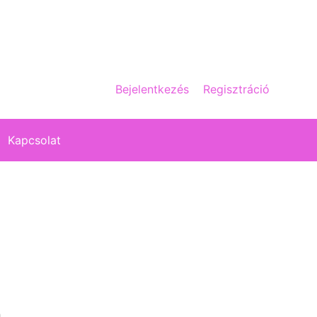
Bejelentkezés
Regisztráció
Kapcsolat